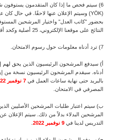
6) سيتم فحص ما إذا كان المتقدمون يستوفون ش
(YÖK) وسيتم الإعلان عنها لاحقًا. في حال 
بحضور "كاتب العدل" واختيار المرشحين المستو
النتائج على موقعنا الإلكتروني، 25 أصلية وكحد أقصى 25 مرشحًا بديلاً.
7) ترد أدناه معلومات حول رسوم الامتحان.
أ) سيدفع المرشحون الرئيسيون الذين يحق لهم إ
أدناه. سيقدم المرشحون الرئيسيون نسخة من إيصال 
بالبريد حتى نهاية ساعات العمل في
7 نوفمبر 2022
المصرفي في الامتحان.
ب) سيتم اعتبار طلبات المرشحين الأصليين الذين
المرشحين البدلاء بدلاً من ذلك. سيتم الإعلان ع
التدريس لدينا في
9 نوفمبر 2022
.
ج) سيدفع المرشحون البدلاء الذين تم استدعاؤهم