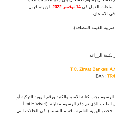
ة ساعات العمل في
14 نوفمبر 2022
. لن يتم قبول
ي الامتحان.
ضريبة القيمة المضافة).
لكلية الزراعة
T.C. Ziraat Bankası A
TR4
سوم يجب كتابة الاسم والكنية ورقم الهوية التركية أو
رقم الهوية أو للمواطنين الأجانب (99) وبيان حول الطلب الذي تم دفع الرسوم مقابله (İlmi Hüviyet
Tespit Sınavı – Bahçe Bitki) (مثال: فحص الهوية العلمية - قسم البستنة). في الحالات التي