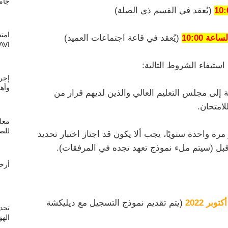
جامعة A
(يُعقد في القسم ذي الصلة)
امتح
(يُعقد في قاعة اجتماعات العميد)
AVI
إجرا
وأهم
 إلى مجلس التعليم العالي والذين لديهم قرار من
لامتحان.
معل
للصيدلة k
رة واحدة سنويًا، يجب ألا يكون قد اجتاز اختبار تحديد
 قبل (سيتم ملء نموذج تعهد تجده في المرفقات).
أرخ
(يتم تقديم نموذج التسجيل مع ديليكشة
الهوي