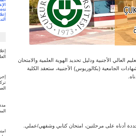
esi
إعل
الت
إعلا
العل
ليم العالي الأجنبية ودليل تحديد الهوية العلمية والامتحان
دات الجامعية (بكالوريوس) الأجنبية، ستعقد الكلية
اه.
إجرا
تركم
الصي
مدة 
المس
امتح