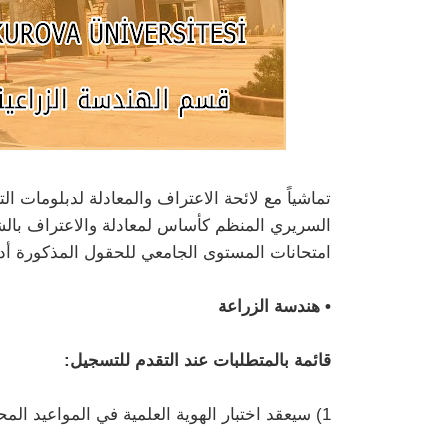
تماشياً مع لائحة الاعتراف والمعادلة لدبلومات التع
السريري المنظم كأساس لمعادلة والاعتراف بالشها
امتحانات المستوى الجامعي للحقول المذكورة أدن
• هندسة الزراعة
قائمة بالمتطلبات عند التقدم للتسجيل:
1) سيعقد اختبار الهوية العلمية في المواعيد المحددة أدناه على مرحلتين، امتحان كتابي وشفهي/عملي.