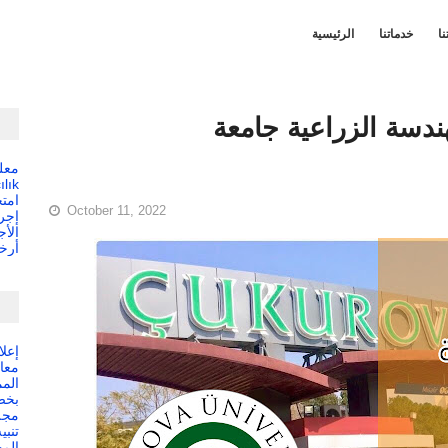
نا
خدماتنا
الرئيسية
هندسة الزراعية جامعة
ılık
امتحا
October 11, 2022
إجرا
الأج
أرخ
إعل
معا
المم
بخص
مجلس
تنب
المص